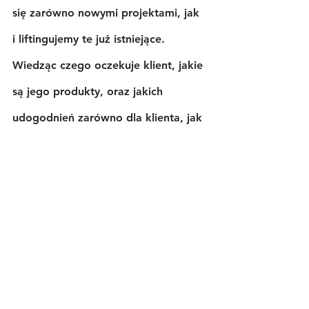
się zarówno nowymi projektami, jak 
i liftingujemy te już istniejące. 
Wiedząc czego oczekuje klient, jakie 
są jego produkty, oraz jakich 
udogodnień zarówno dla klienta, jak 
i dla sprzedawcy poszukuje, 
będziemy mogli zbudować 
rozwiązanie, które spełni te 
oczekiwania.
Pracując nad projektem należy 
pamiętać, aby wziąć pod uwagę nie 